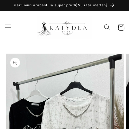
Salt la
Parfumuri arabesti la super pret💟Nu rata oferta🛒
conținut
Coș
Salt la
informațiile
despre
produs