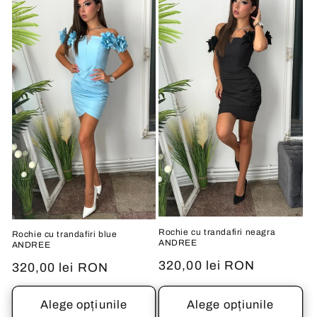
Rochie cu trandafiri neagra
Rochie cu trandafiri blue
ANDREE
ANDREE
Preț
320,00 lei RON
Preț
320,00 lei RON
obișnuit
obișnuit
Alege opțiunile
Alege opțiunile