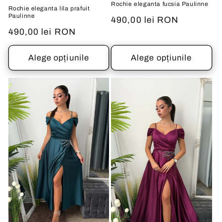
Rochie eleganta fucsia Paulinne
Rochie eleganta lila prafuit
Paulinne
Preț
490,00 lei RON
obișnuit
Preț
490,00 lei RON
obișnuit
Alege opțiunile
Alege opțiunile