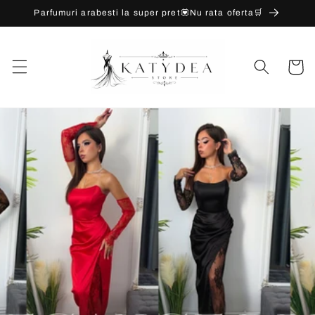
Salt la
Parfumuri arabesti la super pret💟Nu rata oferta🛒
conținut
Coș