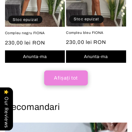
Stoc epuizat
Stoc epuizat
Compleu bleu FIONA
Compleu negru FIONA
Preț
230,00 lei RON
Preț
230,00 lei RON
obișnuit
obișnuit
Anunta-ma
Anunta-ma
Afișați tot
Our Reviews
Recomandari