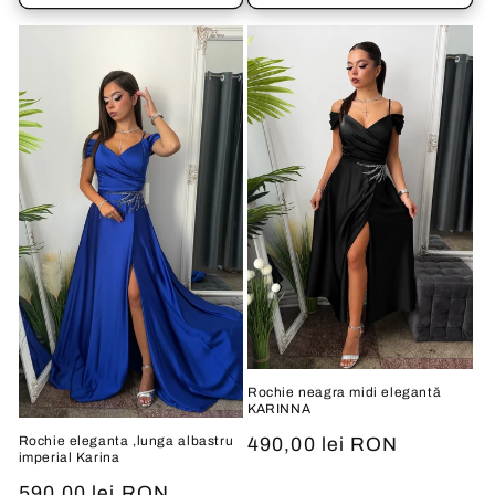
Rochie neagra midi elegantă
KARINNA
Rochie eleganta ,lunga albastru
Preț
490,00 lei RON
imperial Karina
obișnuit
Preț
590,00 lei RON