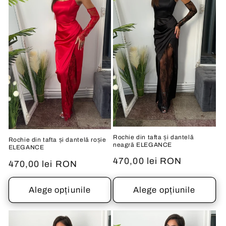
Rochie din tafta și dantelă
Rochie din tafta și dantelă roșie
neagră ELEGANCE
ELEGANCE
Preț
470,00 lei RON
Preț
470,00 lei RON
obișnuit
obișnuit
Alege opțiunile
Alege opțiunile