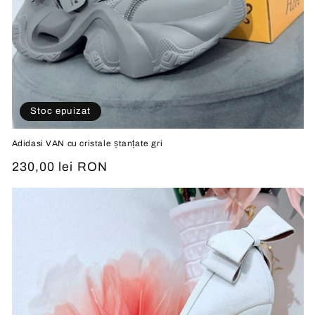
Stoc epuizat
Adidasi VAN cu cristale ștanțate gri
Preț
230,00 lei RON
obișnuit