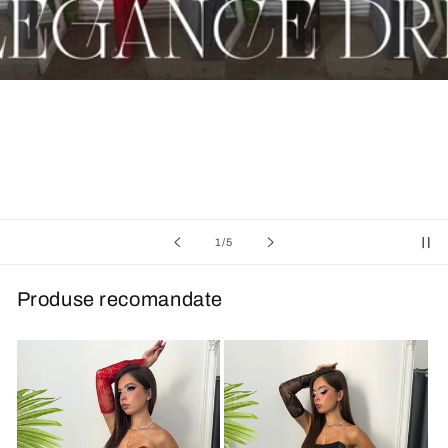
din
1
/
5
Produse recomandate