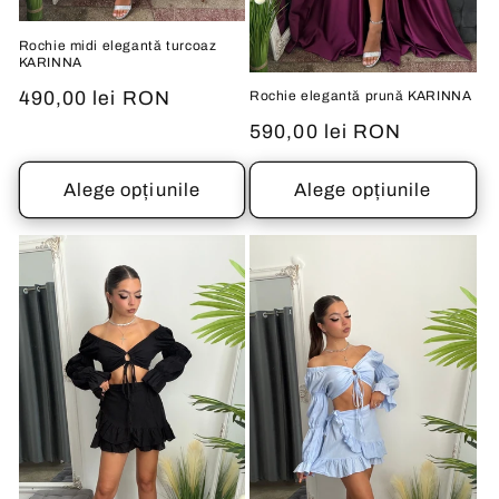
Rochie midi elegantă turcoaz
KARINNA
Preț
490,00 lei RON
Rochie elegantă prună KARINNA
obișnuit
Preț
590,00 lei RON
obișnuit
Alege opțiunile
Alege opțiunile