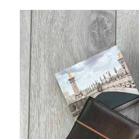
Salt la
informațiile
despre
produs