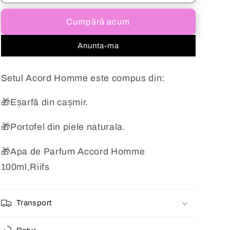
cadou
cadou
ptr
ptr
Cumpără acum
barbati
barbati
Accord
Accord
Anunta-ma
Homme
Homme
Setul Acord Homme este compus din:
🎁Eșarfă din cașmir.
🎁Portofel din piele naturala.
🎁Apa de Parfum Accord Homme
100ml,Riifs
Transport