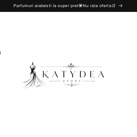
Parfumuri arabesti la super pret💟Nu rata oferta🛒
t