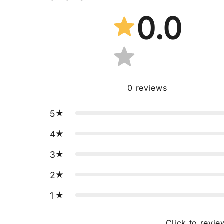
0.0
0
reviews
5
4
3
2
1
Click to revie