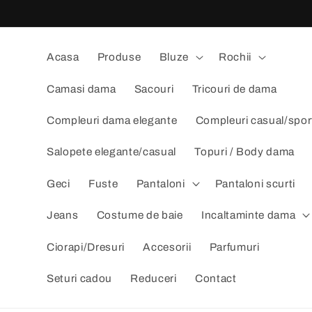
Salt la
conținut
Acasa
Produse
Bluze
Rochii
Camasi dama
Sacouri
Tricouri de dama
Compleuri dama elegante
Compleuri casual/spor
Salopete elegante/casual
Topuri / Body dama
Geci
Fuste
Pantaloni
Pantaloni scurti
Jeans
Costume de baie
Incaltaminte dama
Ciorapi/Dresuri
Accesorii
Parfumuri
Seturi cadou
Reduceri
Contact