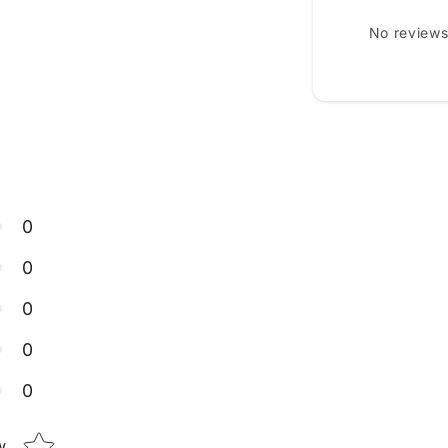
No reviews
0
0
0
0
0
Star rating
w