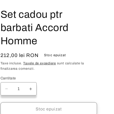
Set cadou ptr
barbati Accord
Homme
Preț
212,00 lei RON
Stoc epuizat
obișnuit
Taxe incluse.
Taxele de expediere
sunt calculate la
finalizarea comenzii.
Cantitate
Reduceți
Creșteți
cantitatea
cantitatea
pentru
pentru
Set
Set
Stoc epuizat