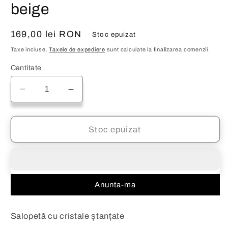
modală
beige
Preț
169,00 lei RON
Stoc epuizat
obișnuit
Taxe incluse.
Taxele de expediere
sunt calculate la finalizarea comenzii.
Cantitate
Reduceți
Creșteți
cantitatea
cantitatea
pentru
pentru
Salopetă
Salopetă
Stoc epuizat
cu
cu
cristale
cristale
Aleyna
Aleyna
beige
beige
Anunta-ma
Salopetă cu cristale ștanțate