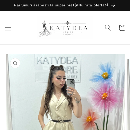
Salt la
Parfumuri arabesti la super pret💟Nu rata oferta🛒
conținut
Coș
Salt la
informațiile
despre
produs