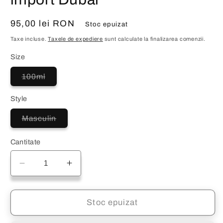
Preț
95,00 lei RON
Stoc epuizat
obișnuit
Taxe incluse.
Taxele de expediere
sunt calculate la finalizarea comenzii.
Size
Varianta
100ml
are
stocul
epuizat
Style
sau
este
Varianta
Masculin
indisponibilă
are
stocul
epuizat
Cantitate
sau
este
indisponibilă
Reduceți
Creșteți
cantitatea
cantitatea
pentru
pentru
Royce
Royce
Stoc epuizat
Blue
Blue