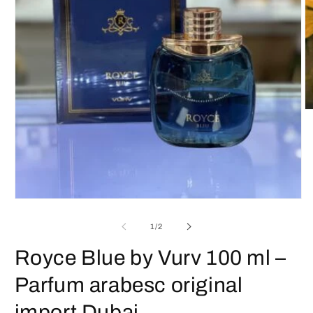
D
co
m
2
în
o
fe
m
Deschide
conținutul
media
din
1
/
2
1
într-
Royce Blue by Vurv 100 ml –
o
fereastră
modală
Parfum arabesc original
import Dubai