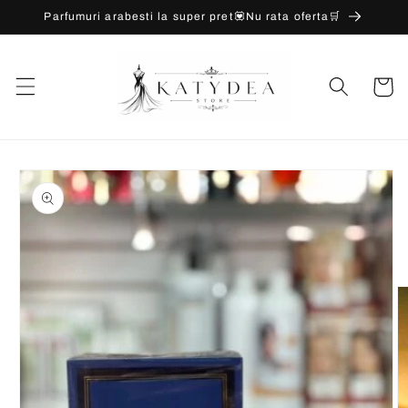
Salt la
Parfumuri arabesti la super pret💟Nu rata oferta🛒
conținut
Coș
Salt la
informațiile
despre
produs