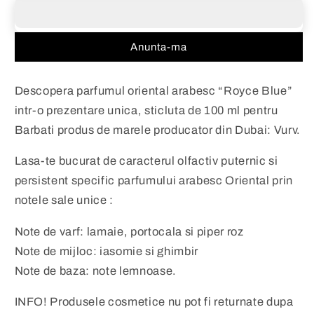
by
by
Vurv
Vurv
100
100
Anunta-ma
ml
ml
–
–
Parfum
Parfum
Descopera parfumul oriental arabesc “Royce Blue”
arabesc
arabesc
intr-o prezentare unica, sticluta de 100 ml pentru
original
original
Barbati produs de marele producator din Dubai: Vurv.
import
import
Dubai
Dubai
Lasa-te bucurat de caracterul olfactiv puternic si
persistent specific parfumului arabesc Oriental prin
notele sale unice :
Note de varf: lamaie, portocala si piper roz
Note de mijloc: iasomie si ghimbir
Note de baza: note lemnoase.
INFO! Produsele cosmetice nu pot fi returnate dupa