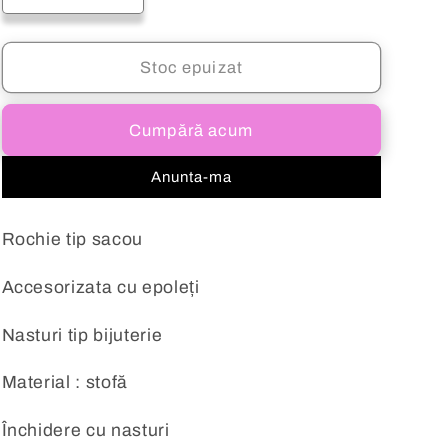
cantitatea
cantitatea
pentru
pentru
Rochie
Rochie
Stoc epuizat
tip
tip
sacou
sacou
Cumpără acum
cu
cu
epoleți
epoleți
Anunta-ma
neagră
neagră
Jessica
Jessica
Rochie tip sacou
Accesorizata cu epoleți
Nasturi tip bijuterie
Material : stofă
Închidere cu nasturi