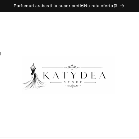
Parfumuri arabesti la super pret💟Nu rata oferta🛒
t