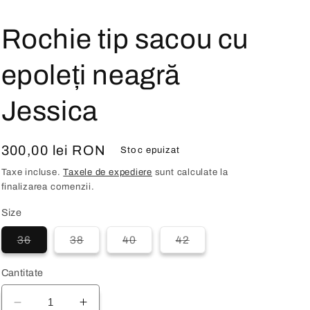
Rochie tip sacou cu
epoleți neagră
Jessica
Preț
300,00 lei RON
Stoc epuizat
obișnuit
Taxe incluse.
Taxele de expediere
sunt calculate la
finalizarea comenzii.
Size
Varianta
Varianta
Varianta
Varianta
36
38
40
42
are
are
are
are
stocul
stocul
stocul
stocul
epuizat
epuizat
epuizat
epuizat
Cantitate
sau
sau
sau
sau
este
este
este
este
indisponibilă
indisponibilă
indisponibilă
indisponibilă
Reduceți
Creșteți