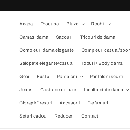
Salt la
conținut
Acasa
Produse
Bluze
Rochii
Camasi dama
Sacouri
Tricouri de dama
Compleuri dama elegante
Compleuri casual/spor
Salopete elegante/casual
Topuri / Body dama
Geci
Fuste
Pantaloni
Pantaloni scurti
Jeans
Costume de baie
Incaltaminte dama
Ciorapi/Dresuri
Accesorii
Parfumuri
Seturi cadou
Reduceri
Contact