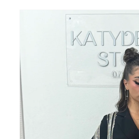
Salt la
informațiile
despre
produs