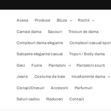
Salt la
conținut
Acasa
Produse
Bluze
Rochii
Camasi dama
Sacouri
Tricouri de dama
Compleuri dama elegante
Compleuri casual/spor
Salopete elegante/casual
Topuri / Body dama
Geci
Fuste
Pantaloni
Pantaloni scurti
Jeans
Costume de baie
Incaltaminte dama
Ciorapi/Dresuri
Accesorii
Parfumuri
Seturi cadou
Reduceri
Contact