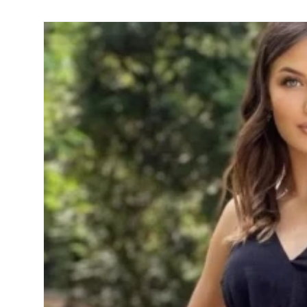
Salt la
informațiile
despre
produs