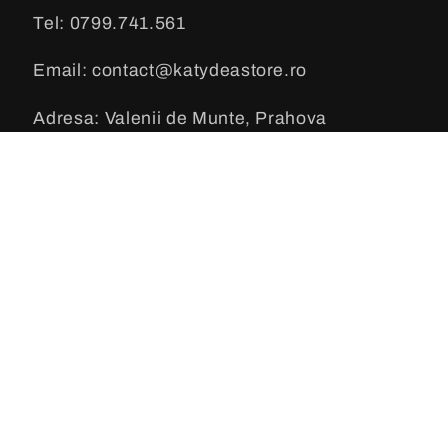
Tel: 0799.741.561
Email: contact@katydeastore.ro
Adresa: Valenii de Munte, Prahova