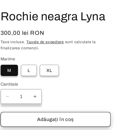
Rochie neagra Lyna
Preț
300,00 lei RON
obișnuit
Taxe incluse.
Taxele de expediere
sunt calculate la
finalizarea comenzii.
Marime
M
L
XL
Cantitate
Reduceți
Creșteți
cantitatea
cantitatea
pentru
pentru
Rochie
Rochie
Adăugați în coș
neagra
neagra