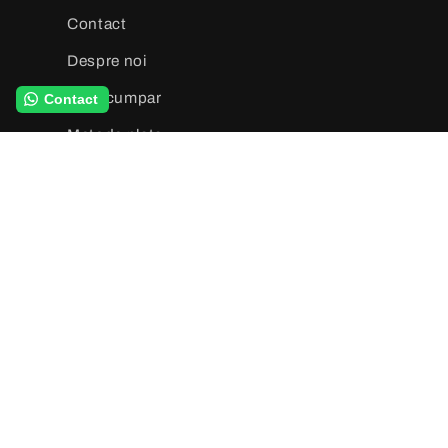
Contact
Despre noi
Cum cumpar
Contact
Metode plata
Transport
Termeni si conditii
Formular de retur
Ghid de marimi
ANPC
SAL
Aboneaza-te la newsletter