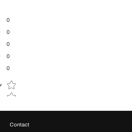
0
0
0
0
0
Star rating
w
Contact