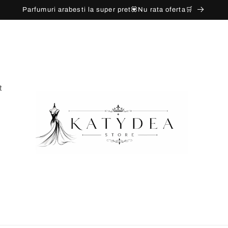
Parfumuri arabesti la super pret💟Nu rata oferta🛒
t