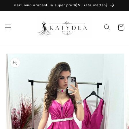
Salt la
Parfumuri arabesti la super pret💟Nu rata oferta🛒
conținut
Coș
Salt la
informațiile
despre
produs