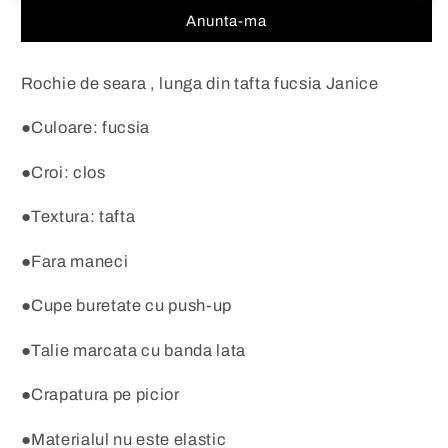
tafta
tafta
Anunta-ma
Janice
Janice
Rochie de seara , lunga din tafta fucsia Janice
●Culoare: fucsia
●Croi: clos
●Textura: tafta
●Fara maneci
●Cupe buretate cu push-up
●Talie marcata cu banda lata
●Crapatura pe picior
●Materialul nu este elastic