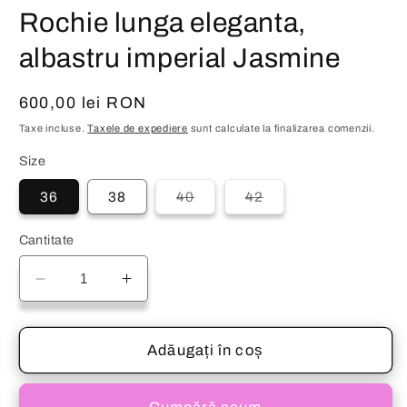
în
o
Rochie lunga eleganta,
o
fereastră
fe
modală
m
albastru imperial Jasmine
Preț
600,00 lei RON
obișnuit
Taxe incluse.
Taxele de expediere
sunt calculate la finalizarea comenzii.
Size
Varianta
Varianta
36
38
40
42
are
are
stocul
stocul
epuizat
epuizat
Cantitate
sau
sau
este
este
indisponibilă
indisponibilă
Reduceți
Creșteți
cantitatea
cantitatea
pentru
pentru
Rochie
Rochie
Adăugați în coș
lunga
lunga
eleganta,
eleganta,