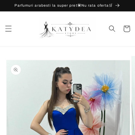
Salt la
Parfumuri arabesti la super pret💟Nu rata oferta🛒
conținut
Coș
Salt la
informațiile
despre
produs