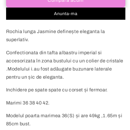
Cumpără acum
albastru
albastru
imperial
imperial
Anunta-ma
Jasmine
Jasmine
Rochia lunga Jasmine definește eleganta la
superlativ.
Confectionata din tafta albastru imperial si
accesorizata în zona bustului cu un colier de cristale
.Modelului i.au fost adăugate buzunare laterale
pentru un șic de eleganta.
Inchidere pe spate spate cu corset și fermoar.
Marimi 36 38 40 42.
Modelul poarta marimea 36(S) și are 49kg ,1.65m și
85cm bust.