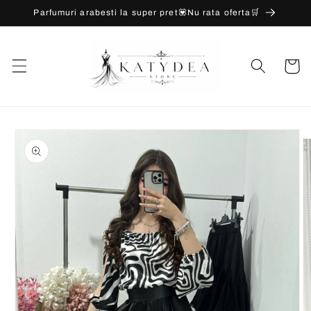
Salt la
Parfumuri arabesti la super pret💟Nu rata oferta🛒
conținut
Coș
Salt la
informațiile
despre
produs