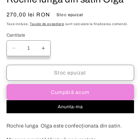
fereastră
m
modală
Preț
270,00 lei RON
Stoc epuizat
obișnuit
Taxe incluse.
Taxele de expediere
sunt calculate la finalizarea comenzii.
Cantitate
Reduceți
Creșteți
cantitatea
cantitatea
pentru
pentru
Rochie
Rochie
Stoc epuizat
lunga
lunga
din
din
Cumpără acum
satin
satin
Olga
Olga
Anunta-ma
Rochie lunga Olga este confecționata din satin.