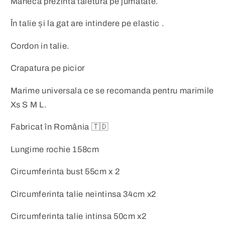
Maneca prezintă tăietură pe jumatate.
În talie și la gat are intindere pe elastic .
Cordon in talie.
Crapatura pe picior
Marime universala ce se recomanda pentru marimile
Xs S M L.
Fabricat în România 🇹🇩
Lungime rochie 158cm
Circumferinta bust 55cm x 2
Circumferinta talie neintinsa 34cm x2
Circumferinta talie intinsa 50cm x2