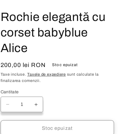
Rochie elegantă cu
corset babyblue
Alice
Preț
200,00 lei RON
Stoc epuizat
obișnuit
Taxe incluse.
Taxele de expediere
sunt calculate la
finalizarea comenzii.
Cantitate
Reduceți
Creșteți
cantitatea
cantitatea
pentru
pentru
Rochie
Rochie
Stoc epuizat