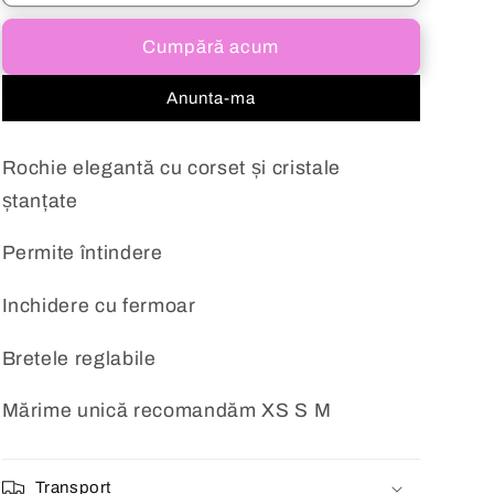
elegantă
elegantă
cu
cu
Cumpără acum
corset
corset
babyblue
babyblue
Anunta-ma
Alice
Alice
Rochie elegantă cu corset și cristale
ștanțate
Permite întindere
Inchidere cu fermoar
Bretele reglabile
Mărime unică recomandăm XS S M
Transport