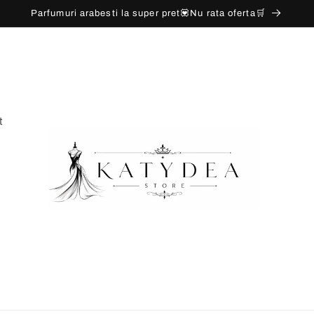
Parfumuri arabesti la super pret💟Nu rata oferta🛒
t