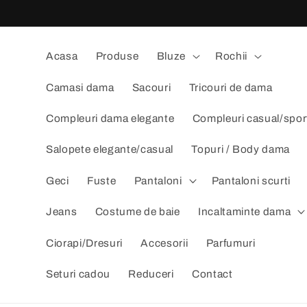
Salt la
conținut
Acasa
Produse
Bluze
Rochii
Camasi dama
Sacouri
Tricouri de dama
Compleuri dama elegante
Compleuri casual/spor
Salopete elegante/casual
Topuri / Body dama
Geci
Fuste
Pantaloni
Pantaloni scurti
Jeans
Costume de baie
Incaltaminte dama
Ciorapi/Dresuri
Accesorii
Parfumuri
Seturi cadou
Reduceri
Contact