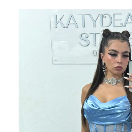
Salt la
informațiile
despre
produs