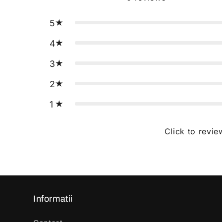
5
4
3
2
1
Click to revie
Informatii