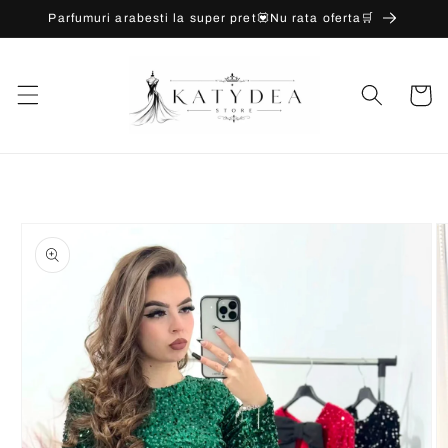
Salt la
Parfumuri arabesti la super pret💟Nu rata oferta🛒
conținut
Coș
Salt la
informațiile
despre
produs