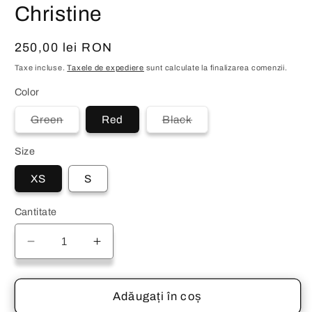
Christine
Preț
250,00 lei RON
obișnuit
Taxe incluse.
Taxele de expediere
sunt calculate la finalizarea comenzii.
Color
Varianta
Varianta
Green
Red
Black
are
are
stocul
stocul
epuizat
epuizat
Size
sau
sau
este
este
XS
S
indisponibilă
indisponibilă
Cantitate
Reduceți
Creșteți
cantitatea
cantitatea
pentru
pentru
Rochie
Rochie
Adăugați în coș