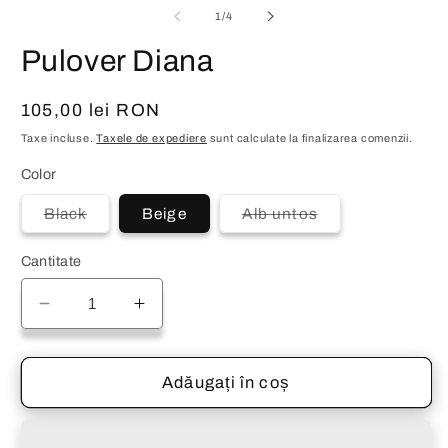
fe
media
din
1
/
4
m
1
într-
Pulover Diana
o
fereastră
modală
Preț
105,00 lei RON
obișnuit
Taxe incluse.
Taxele de expediere
sunt calculate la finalizarea comenzii.
Color
Varianta
Varianta
Black
Beige
Alb untos
are
are
stocul
stocul
epuizat
epuizat
Cantitate
sau
sau
este
este
indisponibilă
indisponibilă
Reduceți
Creșteți
cantitatea
cantitatea
pentru
pentru
Pulover
Pulover
Adăugați în coș
Diana
Diana