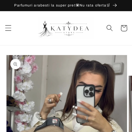
Salt la
Parfumuri arabesti la super pret💟Nu rata oferta🛒
conținut
Coș
Salt la
informațiile
despre
produs