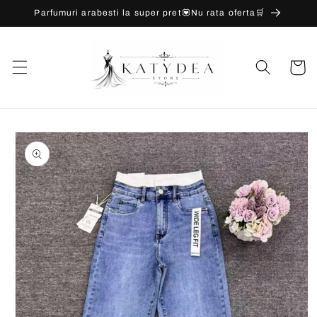
Salt la
Parfumuri arabesti la super pret💟Nu rata oferta🛒
conținut
Coș
Salt la
informațiile
despre
produs