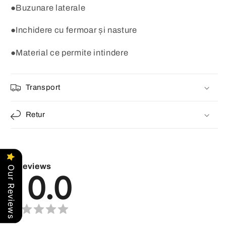
●Buzunare laterale
●Inchidere cu fermoar și nasture
●Material ce permite intindere
Transport
Retur
Reviews
Our Reviews
0.0