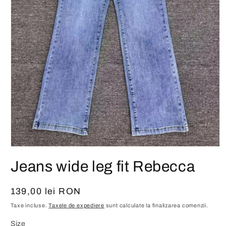
Deschide
conținutul
Jeans wide leg fit Rebecca
media
1
într-
o
Preț
139,00 lei RON
fereastră
modală
obișnuit
Taxe incluse.
Taxele de expediere
sunt calculate la finalizarea comenzii.
Size