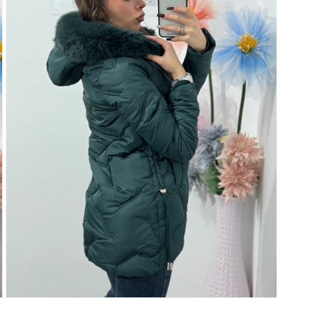
fereastră
modală
Deschide