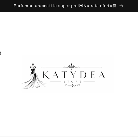
Parfumuri arabesti la super pret💟Nu rata oferta🛒
t