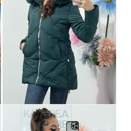
Deschide
conținutul
media
3
într-
o