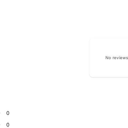
conținutul
media
5
într-
o
fereastră
modală
No reviews
0
0