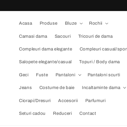
Salt la
conținut
Acasa
Produse
Bluze
Rochii
Camasi dama
Sacouri
Tricouri de dama
Compleuri dama elegante
Compleuri casual/spor
Salopete elegante/casual
Topuri / Body dama
Geci
Fuste
Pantaloni
Pantaloni scurti
Jeans
Costume de baie
Incaltaminte dama
Ciorapi/Dresuri
Accesorii
Parfumuri
Seturi cadou
Reduceri
Contact