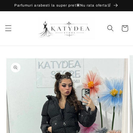
Salt la
Parfumuri arabesti la super pret💟Nu rata oferta🛒
conținut
Coș
Salt la
informațiile
despre
produs