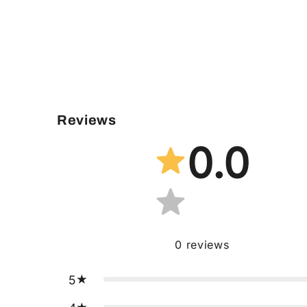
conținutul
media
6
într-
o
fereastră
modală
Reviews
0.0
0
reviews
5