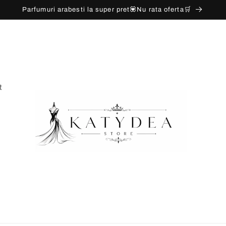
Parfumuri arabesti la super pret💟Nu rata oferta🛒
t