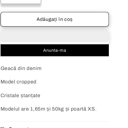
cantitatea
cantitatea
pentru
pentru
Geacă
Geacă
Adăugați în coș
din
din
denim
denim
cu
cu
cristale
cristale
Anunta-ma
ștanțate
ștanțate
grey
grey
Lorena
Lorena
Geacă din denim
Model cropped
Cristale ștanțate
Modelul are 1,65m și 50kg și poartă XS.