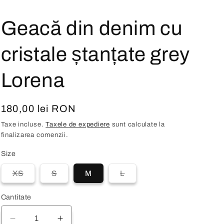
Geacă din denim cu
cristale ștanțate grey
Lorena
Preț
180,00 lei RON
obișnuit
Taxe incluse.
Taxele de expediere
sunt calculate la
finalizarea comenzii.
Size
Varianta
Varianta
Varianta
XS
S
M
L
are
are
are
stocul
stocul
stocul
epuizat
epuizat
epuizat
Cantitate
sau
sau
sau
este
este
este
indisponibilă
indisponibilă
indisponibilă
Reduceți
Creșteți