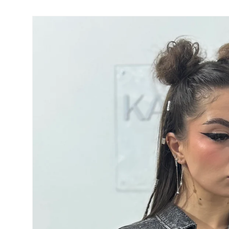
Salt la
informațiile
despre
produs