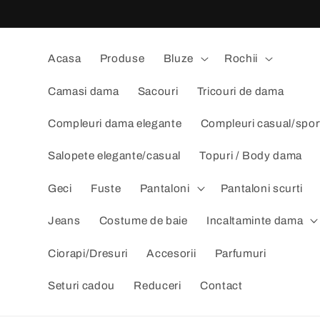
Salt la
conținut
Acasa
Produse
Bluze
Rochii
Camasi dama
Sacouri
Tricouri de dama
Compleuri dama elegante
Compleuri casual/spor
Salopete elegante/casual
Topuri / Body dama
Geci
Fuste
Pantaloni
Pantaloni scurti
Jeans
Costume de baie
Incaltaminte dama
Ciorapi/Dresuri
Accesorii
Parfumuri
Seturi cadou
Reduceri
Contact