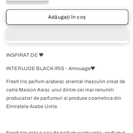
cantitatea
cantitatea
pentru
pentru
FRESH
FRESH
Adăugați în coș
IRIS
IRIS
Maison
Maison
Asrar
Asrar
100
100
ml
ml
INSPIRAT DE 🖤
INTERLUDE BLACK IRIS - Amouage🖤
Fresh Iris parfum arabesc oriental masculin creat de
catre Maison Asrar, unul dintre cei mai renumiti
producatori de parfumuri si produse cosmetice din
Emiratele Arabe Unite.
Fresh Iris este o apa de parfum captivanta, parfumul