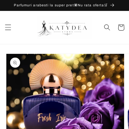
Salt la
Parfumuri arabesti la super pret💟Nu rata oferta🛒
conținut
Coș
Salt la
informațiile
despre
produs