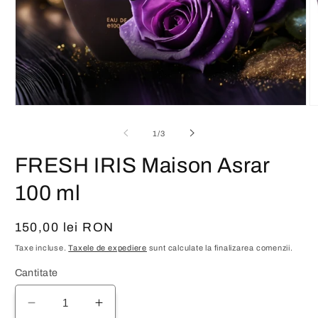
Deschide
D
conținutul
co
media
m
din
1
/
3
1
2
într-
în
FRESH IRIS Maison Asrar
o
o
fereastră
fe
modală
m
100 ml
Preț
150,00 lei RON
obișnuit
Taxe incluse.
Taxele de expediere
sunt calculate la finalizarea comenzii.
Cantitate
Reduceți
Creșteți