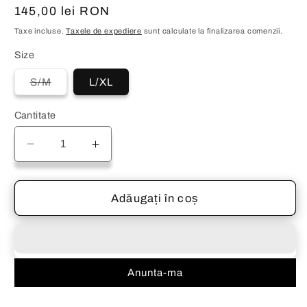
Preț
145,00 lei RON
obișnuit
Taxe incluse.
Taxele de expediere
sunt calculate la finalizarea comenzii.
Size
Varianta
S/M
L/XL
are
stocul
epuizat
Cantitate
sau
este
indisponibilă
Reduceți
Creșteți
cantitatea
cantitatea
pentru
pentru
Compleu
Compleu
Adăugați în coș
Miky
Miky
Heart
Heart
Anunta-ma