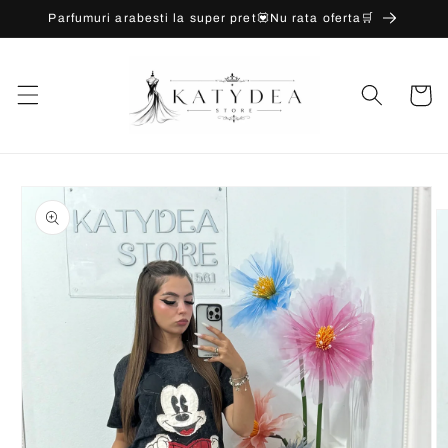
Salt la
Parfumuri arabesti la super pret💟Nu rata oferta🛒
conținut
Coș
Salt la
informațiile
despre
produs