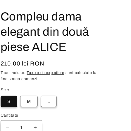
Compleu dama
elegant din două
piese ALICE
Preț
210,00 lei RON
obișnuit
Taxe incluse.
Taxele de expediere
sunt calculate la
finalizarea comenzii.
Size
S
M
L
Cantitate
Reduceți
Creșteți