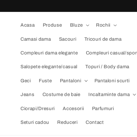
Salt la
conținut
Acasa
Produse
Bluze
Rochii
Camasi dama
Sacouri
Tricouri de dama
Compleuri dama elegante
Compleuri casual/spor
Salopete elegante/casual
Topuri / Body dama
Geci
Fuste
Pantaloni
Pantaloni scurti
Jeans
Costume de baie
Incaltaminte dama
Ciorapi/Dresuri
Accesorii
Parfumuri
Seturi cadou
Reduceri
Contact