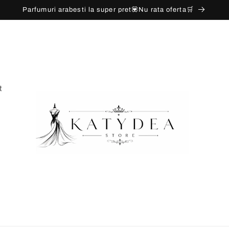
Parfumuri arabesti la super pret💟Nu rata oferta🛒
t