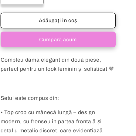
cantitatea
cantitatea
pentru
pentru
Compleu
Compleu
Adăugați în coș
dama
dama
elegant
elegant
Cumpără acum
din
din
două
două
piese
piese
Compleu dama elegant din două piese,
ALICE
ALICE
perfect pentru un look feminin și sofisticat 🤎
Setul este compus din:
• Top crop cu mânecă lungă – design
modern, cu fronseu în partea frontală și
detaliu metalic discret, care evidențiază