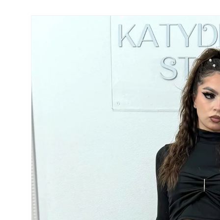
Salt la
informațiile
despre
produs