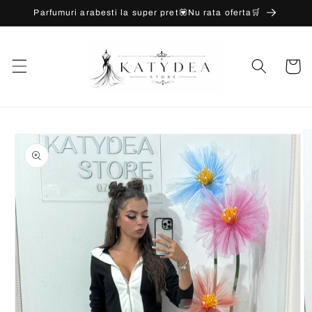
Salt la
Parfumuri arabesti la super pret💟Nu rata oferta🛒
conținut
Coș
Salt la
informațiile
despre
produs