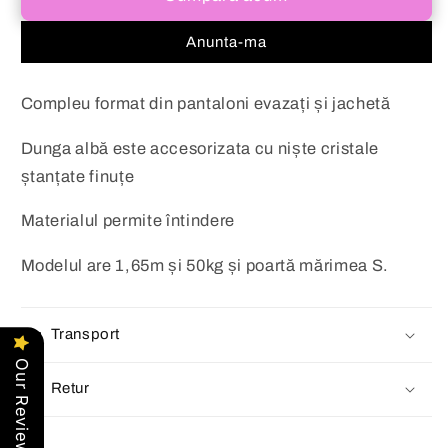
evazați
evazați
negru
negru
Anunta-ma
Maya
Maya
Compleu format din pantaloni evazați și jachetă
Dunga albă este accesorizata cu niște cristale
ștanțate finuțe
Materialul permite întindere
Modelul are 1,65m și 50kg și poartă mărimea S.
Transport
Our Reviews
Retur