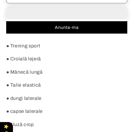
cu
cu
capse
capse
Aria
Aria
Anunta-ma
● Trening sport
● Croială lejeră
● Mânecă lungă
● Talie elastică
● dungi laterale
● capse laterale
●Bluză crop