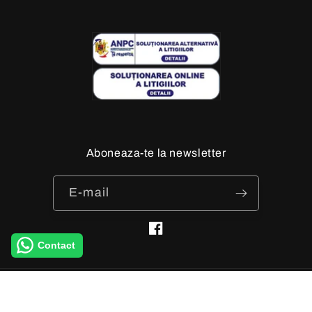
Aboneaza-te la newsletter
E-mail
Facebook
Contact
Metode
Informații de contact
© 2026,
katydea-store
Susținut de Shopify
de