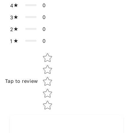
0
4
0
3
0
2
0
1
Star rating
Tap to review