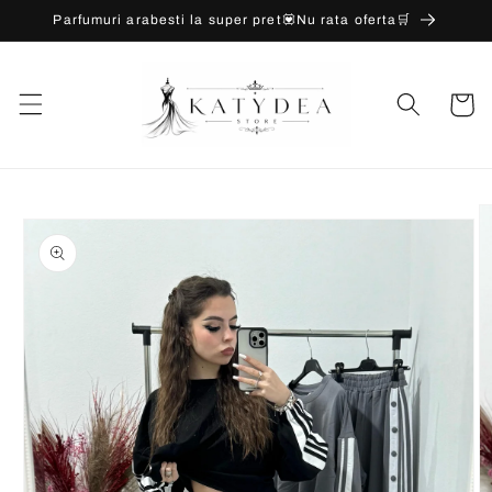
Salt la
Parfumuri arabesti la super pret💟Nu rata oferta🛒
conținut
Coș
Salt la
informațiile
despre
produs