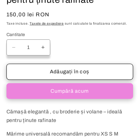
Preț
150,00 lei RON
obișnuit
Taxe incluse.
Taxele de expediere
sunt calculate la finalizarea comenzii.
Cantitate
Reduceți
Creșteți
cantitatea
cantitatea
pentru
pentru
Cămașă
Cămașă
Adăugați în coș
elegantă
elegantă
roz
roz
Cumpără acum
,
,
cu
cu
broderie
broderie
Cămașă elegantă , cu broderie și volane – ideală
și
și
pentru ținute rafinate
volane
volane
–
–
Mărime universală recomandăm pentru XS S M
ideală
ideală