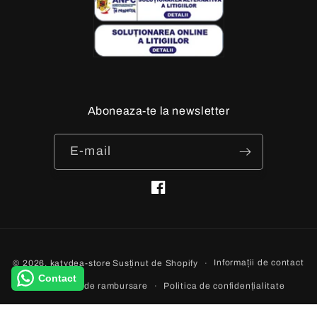
Aboneaza-te la newsletter
E-mail
Facebook
Metode
Informații de contact
© 2026,
katydea-store
Susținut de Shopify
de
Contact
Politica de rambursare
Politica de confidențialitate
plată
Termeni de utilizare
Politica de expediere
Aviz legal