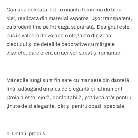
pentru
pentru
Cămașă delicată, într-o nuanță feminină de bleu
ținute
ținute
rafinate
rafinate
ciel, realizată din material vaporos, ușor transparent,
cu broderii fine pe întreaga suprafață. Designul este
pus în valoare de volanele elegante din zona
pieptului și de detaliile decorative cu mărgele
discrete, care oferă un aer sofisticat și romantic.
Mânecile lungi sunt finisate cu manșete din dantelă
fină, adăugând un plus de eleganță și rafinament.
Croiala este lejeră, confortabilă, potrivită atât pentru
ținute de zi elegante, cât și pentru ocazii speciale.
✨ Detalii produs: