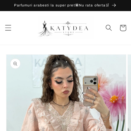
Salt la
Parfumuri arabesti la super pret💟Nu rata oferta🛒
conținut
Coș
Salt la
informațiile
despre
produs