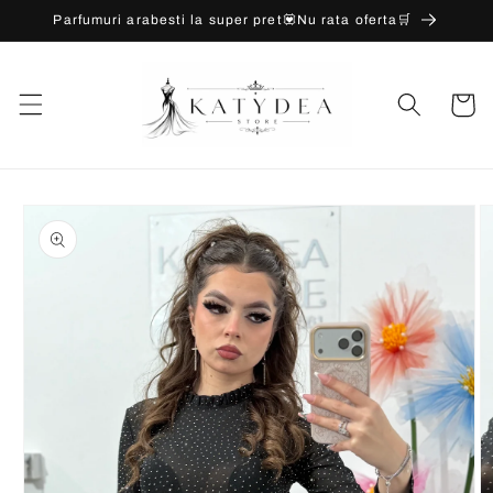
Salt la
Parfumuri arabesti la super pret💟Nu rata oferta🛒
conținut
Coș
Salt la
informațiile
despre
produs