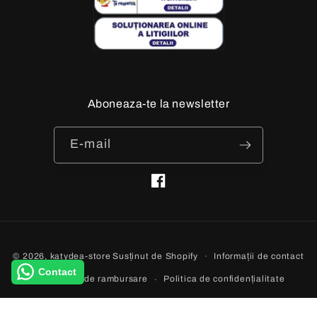
Aboneaza-te la newsletter
E-mail
Facebook
Metode
Informații de contact
© 2026,
katydea-store
Susținut de Shopify
de
Contact
Politica de rambursare
Politica de confidențialitate
plată
Termeni de utilizare
Politica de expediere
Aviz legal