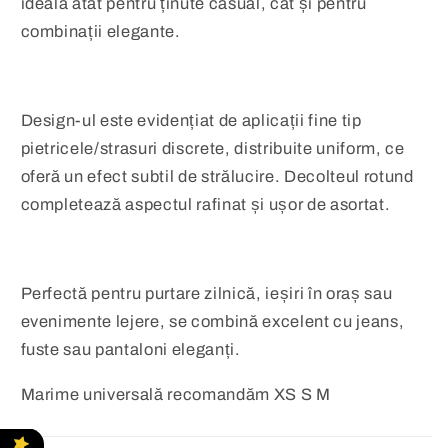
ideală atât pentru ținute casual, cât și pentru
combinații elegante.
Design-ul este evidențiat de aplicații fine tip
pietricele/strasuri discrete, distribuite uniform, ce
oferă un efect subtil de strălucire. Decolteul rotund
completează aspectul rafinat și ușor de asortat.
Perfectă pentru purtare zilnică, ieșiri în oraș sau
evenimente lejere, se combină excelent cu jeans,
fuste sau pantaloni eleganți.
Marime universală recomandăm XS S M