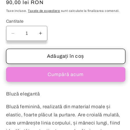
Preț
90,00 lei RON
obișnuit
Taxe incluse.
Taxele de expediere
sunt calculate la finalizarea comenzii.
Cantitate
Reduceți
Creșteți
cantitatea
cantitatea
pentru
pentru
Bluză
Bluză
Adăugați în coș
din
din
dantelă
dantelă
Cumpără acum
neagră
neagră
cu
cu
cristale
cristale
Bluză elegantă
WANA
WANA
Bluză feminină, realizată din material moale și
elastic, foarte plăcut la purtare. Are croială mulată,
care urmărește linia corpului, și mâneci lungi, fiind