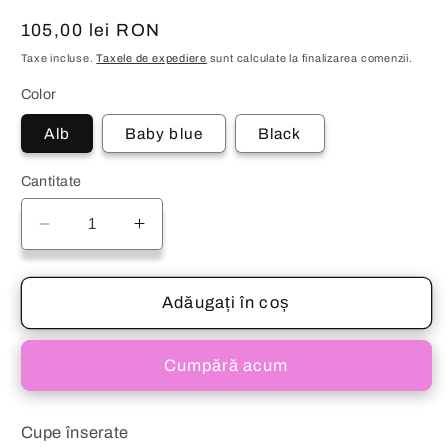
modală
m
Preț
105,00 lei RON
obișnuit
Taxe incluse.
Taxele de expediere
sunt calculate la finalizarea comenzii.
Color
Alb
Baby blue
Black
Cantitate
Reduceți
Creșteți
cantitatea
cantitatea
pentru
pentru
Bluză
Bluză
Adăugați în coș
din
din
dantelă
dantelă
Cumpără acum
JOLENNE
JOLENNE
Cupe înserate