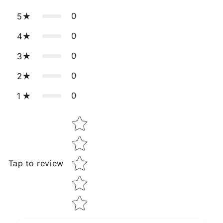
0
5
0
4
0
3
0
2
0
1
Star rating
Tap to review