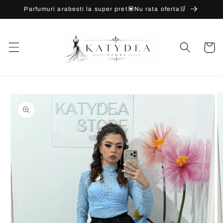
Salt la
Parfumuri arabesti la super pret💟Nu rata oferta🛒
conținut
Coș
Salt la
informațiile
despre
produs